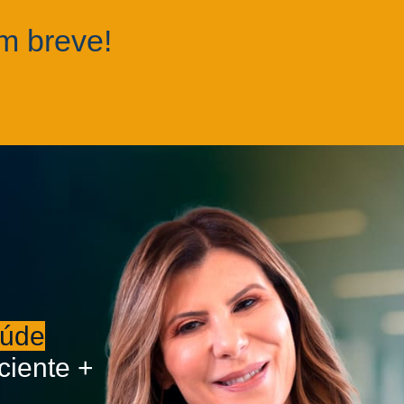
m breve!
aúde
ciente +