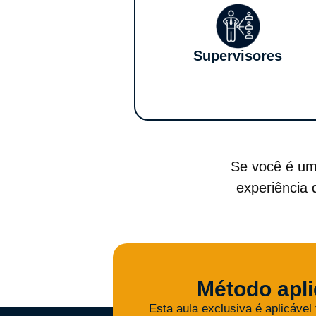
Supervisores
Se você é um 
experiência 
Método apli
Esta aula exclusiva é aplicável 