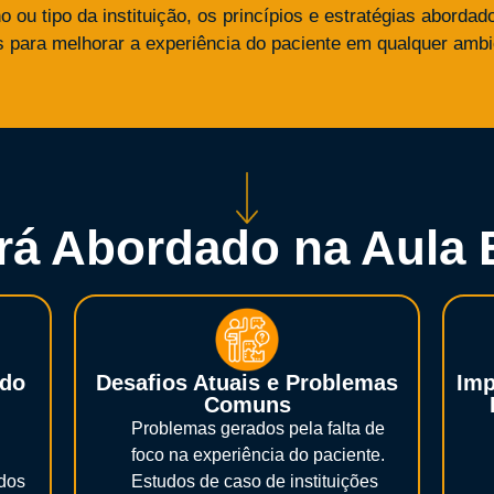
ou tipo da instituição, os princípios e estratégias aborda
 para melhorar a experiência do paciente em qualquer ambi
rá Abordado na Aula E
 do
Desafios Atuais e Problemas
Imp
Comuns
Problemas gerados pela falta de
foco na experiência do paciente.
ados
Estudos de caso de instituições