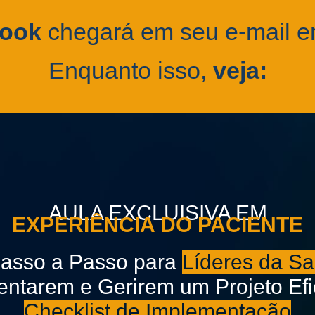
book
chegará em seu e-mail e
Enquanto isso,
veja:
AULA EXCLUISIVA EM
EXPERIÊNCIA DO PACIENTE
asso a Passo para
Líderes da S
ntarem e Gerirem um Projeto Efi
Checklist de Implementação