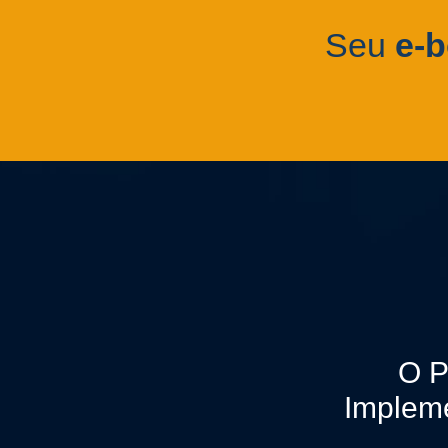
Seu
e-
O P
Impleme