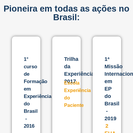
Pioneira em todas as ações no
Brasil:
Trilha
1ª
1°
da
Missão
curso
Experiência
Internacion
de
2017
em
Formação
Escola
EP
em
Experiência
do
Experiência
do
Brasil
do
Paciente
-
Brasil
2019
-
2
2016