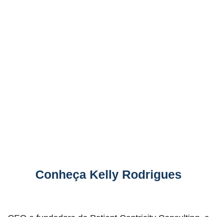
paciente.
Checklist de Implementação:
Bônus exclusivo com
um checklist detalhado para a implementação de um
projeto de experiência do paciente, garantindo que
você não perca nenhum passo crucial.
Conheça Kelly Rodrigues