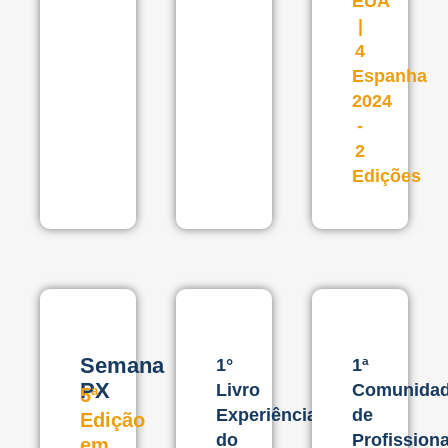
EUA
|
4
Espanha
2024
-
2
Edições
Semana
1°
1ª
PX
Livro
Comunida
5ª
Experiência
de
Edição
do
Profissiona
em